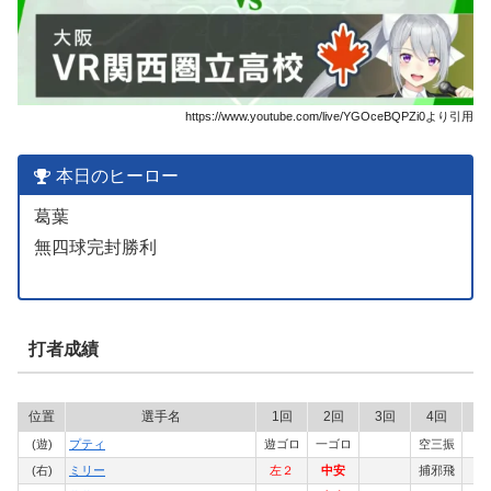
https://www.youtube.com/live/YGOceBQPZi0より引用
本日のヒーロー
葛葉
無四球完封勝利
打者成績
位置
選手名
1回
2回
3回
4回
5
(遊)
プティ
遊ゴロ
一ゴロ
空三振
(右)
ミリー
左２
中安
捕邪飛