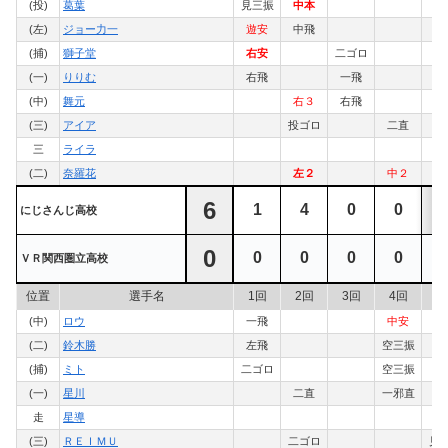
(投)
葛葉
見三振
中本
投
(左)
ジョー力一
遊安
中飛
左
(捕)
獅子堂
右安
二ゴロ
中
(一)
りりむ
右飛
一飛
中
(中)
舞元
右３
右飛
中
(三)
アイア
投ゴロ
二直
三
ライラ
(二)
奈羅花
左２
中２
6
1
4
0
0
にじさんじ高校
0
0
0
0
0
ＶＲ関西圏立高校
位置
選手名
1回
2回
3回
4回
5
(中)
ロウ
一飛
中安
(二)
鈴木勝
左飛
空三振
(捕)
ミト
二ゴロ
空三振
(一)
星川
二直
一邪直
走
星導
(三)
ＲＥＩＭＵ
二ゴロ
見