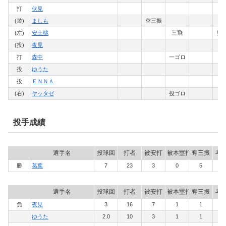
打
伏見
(遊)
ましも
空三振
二
(左)
安土桃
三飛
見
(投)
夜見
打
森中
一ゴロ
投
ゆうた
投
ＥＮＮＡ
(右)
ヤッタゼ
投ゴロ
投手成績
選手名
投球回
打者
被安打
被本塁打
奪三振
与
勝
葛葉
7
23
3
0
5
0
選手名
投球回
打者
被安打
被本塁打
奪三振
与
負
夜見
3
16
7
1
1
0
ゆうた
2.0
10
3
1
1
1