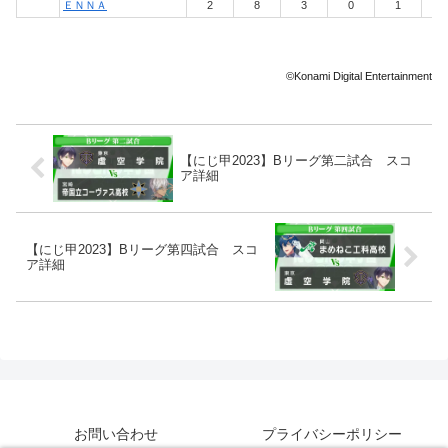
ＥＮＮＡ
2
8
3
0
1
0
©Konami Digital Entertainment
【にじ甲2023】Bリーグ第二試合 スコ
ア詳細
【にじ甲2023】Bリーグ第四試合 スコ
ア詳細
お問い合わせ
プライバシーポリシー