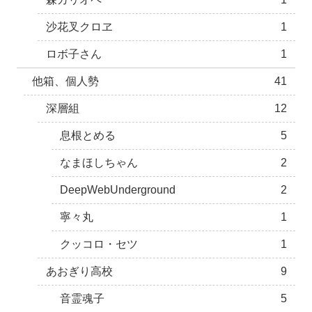
沙花叉クロヱ
1
ロボ子さん
1
他箱、個人勢
41
深層組
12
息根とめる
5
なまほしちゃん
2
DeepWebUnderground
2
寧々丸
1
クッコロ・セツ
1
あおぎり高校
9
音霊魂子
5