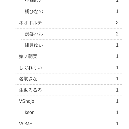
小森めと
1
橘ひなの
1
ネオポルテ
3
渋谷ハル
2
緋月ゆい
1
嫁ノ萌実
1
しぐれうい
1
名取さな
1
生返るるる
1
VShojo
1
kson
1
VOMS
1