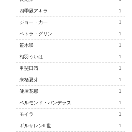
四季凪アキラ
1
ジョー・力一
1
ペトラ・グリン
1
笹木咲
1
相羽ういは
1
甲斐田晴
1
来栖夏芽
1
健屋花那
1
ベルモンド・バンデラス
1
モイラ
1
ギルザレンIII世
1