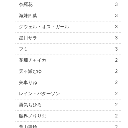
奈羅花
3
海妹四葉
3
グウェル・オス・ガール
3
星川サラ
3
フミ
3
花畑チャイカ
2
天ヶ瀬むゆ
2
矢車りね
2
レイン・パターソン
2
勇気ちひろ
2
魔界ノりりむ
2
葉山舞鈴
2