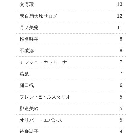
文野環
13
壱百満天原サロメ
12
月ノ美兎
11
椎名唯華
8
不破湊
8
アンジュ・カトリーナ
7
葛葉
7
樋口楓
6
フレン・E・ルスタリオ
5
郡道美玲
5
オリバー・エバンス
5
鈴鹿詩子
4