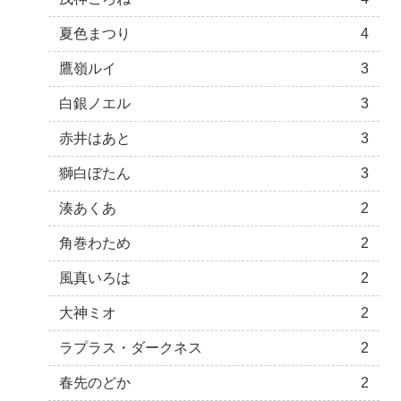
夏色まつり
4
鷹嶺ルイ
3
白銀ノエル
3
赤井はあと
3
獅白ぼたん
3
湊あくあ
2
角巻わため
2
風真いろは
2
大神ミオ
2
ラプラス・ダークネス
2
春先のどか
2