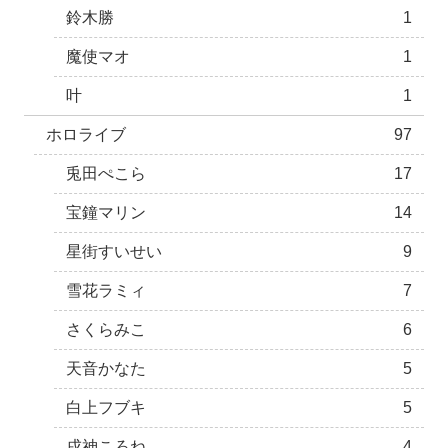
鈴木勝
1
魔使マオ
1
叶
1
ホロライブ
97
兎田ぺこら
17
宝鐘マリン
14
星街すいせい
9
雪花ラミィ
7
さくらみこ
6
天音かなた
5
白上フブキ
5
戌神ころね
4