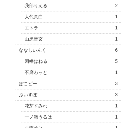
我部りえる
2
大代真白
1
エトラ
1
山黒音玄
1
ななしいんく
6
因幡はねる
5
不磨わっと
1
ぽこピー
3
ぶいすぽ
3
花芽すみれ
1
一ノ瀬うるは
1