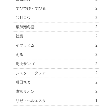
でびでび・でびる
2
卯月コウ
2
葉加瀬冬雪
2
社築
2
イブラヒム
2
える
2
周央サンゴ
2
シスター・クレア
2
町田ちま
2
鷹宮リオン
2
リゼ・ヘルエスタ
1