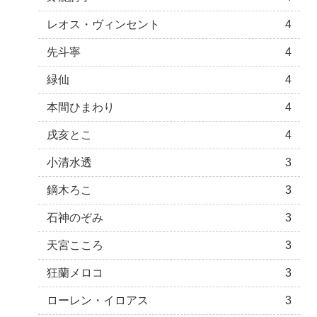
レオス・ヴィンセント
4
先斗寧
4
緑仙
4
本間ひまわり
4
戌亥とこ
4
小清水透
3
鏑木ろこ
3
石神のぞみ
3
天宮こころ
3
狂蘭メロコ
3
ローレン・イロアス
3