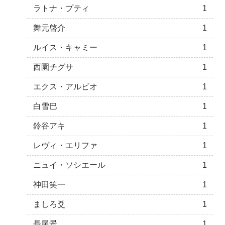
ラトナ・プティ
1
舞元啓介
1
ルイス・キャミー
1
西園チグサ
1
エクス・アルビオ
1
白雪巴
1
鈴谷アキ
1
レヴィ・エリファ
1
ニュイ・ソシエール
1
神田笑一
1
ましろ爻
1
長尾景
1