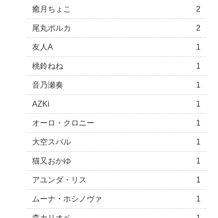
癒月ちょこ
2
尾丸ポルカ
2
友人A
1
桃鈴ねね
1
音乃瀬奏
1
AZKi
1
オーロ・クロニー
1
大空スバル
1
猫又おかゆ
1
アユンダ・リス
1
ムーナ・ホシノヴァ
1
森カリオペ
1