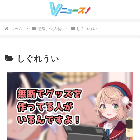
ホーム
他箱、個人勢
しぐれうい
しぐれうい