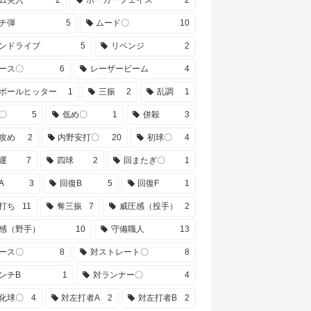
チ弾
5
ムード〇
10
ンドライブ
5
リベンジ
2
ース〇
6
レーザービーム
4
ボールヒッター
1
三振
2
乱調
1
〇
5
低め〇
1
併殺
3
攻め
2
内野安打〇
20
初球〇
4
運
7
四球
2
回またぎ〇
1
A
3
回復B
5
回復F
1
打ち
11
奪三振
7
威圧感（投手）
2
感（野手）
10
守備職人
13
ース〇
8
対ストレート〇
8
ンチB
1
対ランナー〇
4
化球〇
4
対左打者A
2
対左打者B
2