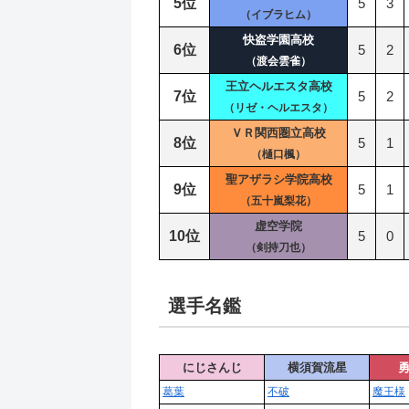
5位
5
3
（イブラヒム）
快盗学園高校
6位
5
2
（渡会雲雀）
王立ヘルエスタ高校
7位
5
2
（リゼ・ヘルエスタ）
ＶＲ関西圏立高校
8位
5
1
（樋口楓）
聖アザラシ学院高校
9位
5
1
（五十嵐梨花）
虚空学院
10位
5
0
（剣持刀也）
選手名鑑
にじさんじ
横須賀流星
葛葉
不破
魔王様