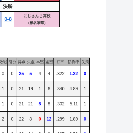
決勝
にじさんじ高校
0-8
（椎名唯華）
敗戦
引分
得点
失点
本塁打
盗塁
打率
防御率
失策
0
0
25
5
4
4
.322
1.22
0
1
0
21
19
1
6
.340
4.89
1
1
0
21
21
5
8
.302
5.11
1
2
0
22
8
0
12
.299
1.89
0