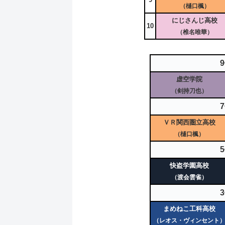
（樋口楓）
にじさんじ高校
10
（椎名唯華）
虚空学院
（剣持刀也）
ＶＲ関西圏立高校
（樋口楓）
快盗学園高校
（渡会雲雀）
まめねこ工科高校
（レオス・ヴィンセント