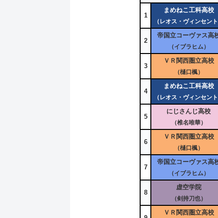
まめねこ工科高校
1
（レオス・ヴィンセント
帝国立コーヴァス高
2
（イブラヒム）
ＶＲ関西圏立高校
3
（樋口楓）
まめねこ工科高校
4
（レオス・ヴィンセント
にじさんじ高校
5
（椎名唯華）
ＶＲ関西圏立高校
6
（樋口楓）
帝国立コーヴァス高
7
（イブラヒム）
虚空学院
8
（剣持刀也）
ＶＲ関西圏立高校
9