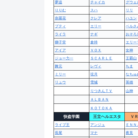
夢追
チャイカ
グウェ
りりむ
スハ
リリ
奈羅花
クレア
ハユン
プティ
エリー
ベルさ
ライラ
ナギ
おそろ
獅子堂
倉持
エリー
アイア
ＶＯＸ
女神
ジョー力一
ＳＣＡＲＬＥ
王覇山
舞元
レヴィ
ちま
ミリー
弦月
なちゅ
リュウ
雪城
英雄
りつきんＴＶ
山神
ＡＬＢＡＮ
ＫＯＴＯＫＡ
快盗学園
王立ヘルエスタ
Ｖ
ライブ王
アンジュ
ＥＮＮ
長尾
マナ
夜見