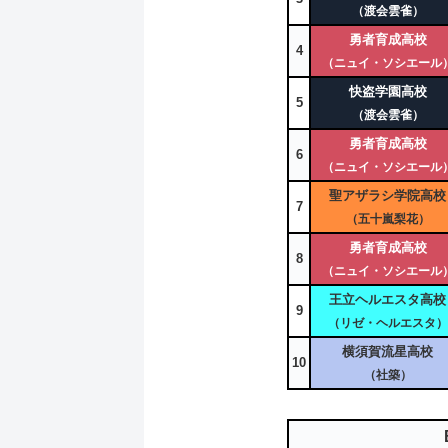
（渡会雲雀）
勇者育成高校
4
（ニュイ・ソシエール
快盗学園高校
5
（渡会雲雀）
勇者育成高校
6
（ニュイ・ソシエール
聖アザラシ学院高校
7
（五十嵐梨花）
勇者育成高校
8
（ニュイ・ソシエール
王立ヘルエスタ高校
9
（リゼ・ヘルエスタ）
横須賀流星高校
10
（社築）