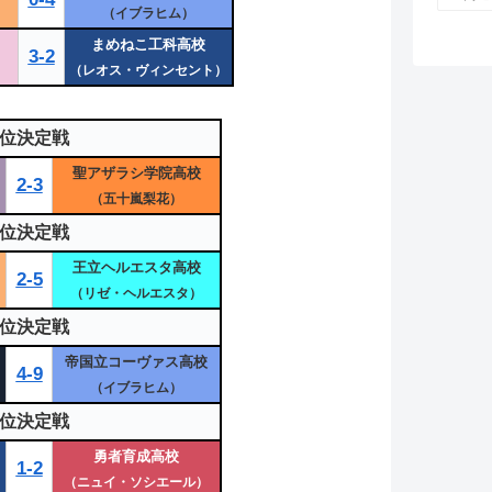
（イブラヒム）
まめねこ工科高校
3-2
（レオス・ヴィンセント）
9位決定戦
聖アザラシ学院高校
2-3
（五十嵐梨花）
7位決定戦
王立ヘルエスタ高校
2-5
（リゼ・ヘルエスタ）
5位決定戦
帝国立コーヴァス高校
4-9
（イブラヒム）
3位決定戦
勇者育成高校
1-2
）
（ニュイ・ソシエール）