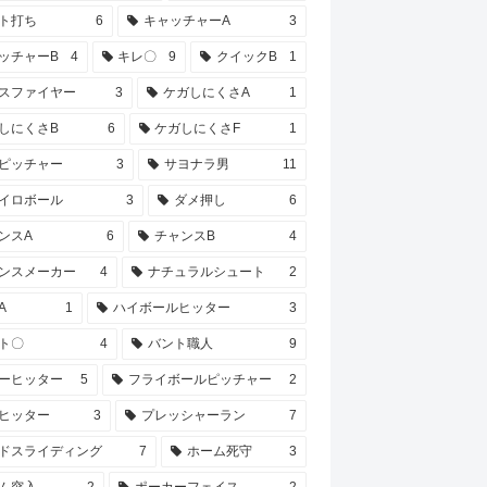
ト打ち
6
キャッチャーA
3
ッチャーB
4
キレ〇
9
クイックB
1
スファイヤー
3
ケガしにくさA
1
しにくさB
6
ケガしにくさF
1
ピッチャー
3
サヨナラ男
11
イロボール
3
ダメ押し
6
ンスA
6
チャンスB
4
ンスメーカー
4
ナチュラルシュート
2
A
1
ハイボールヒッター
3
ト〇
4
バント職人
9
ーヒッター
5
フライボールピッチャー
2
ヒッター
3
プレッシャーラン
7
ドスライディング
7
ホーム死守
3
ム突入
2
ポーカーフェイス
2