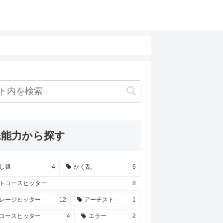
殊能力から探す
し銀
4
かく乱
6
トコースヒッター
8
レージヒッター
12
アーチスト
1
コースヒッター
4
エラー
2