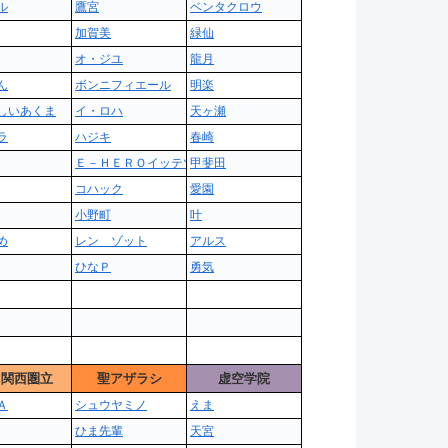
ル
鷹宮
ベンタクロウ
加賀美
緑仙
オ・ジユ
龍月
ん
ボンニフィエール
明楽
しいあくま
イ・ロハ
天ヶ瀬
ラ
ハジキ
春崎
Ｅ－ＨＥＲＯイッテツ
甲斐田
コハック
愛園
小野町
叶
め
レン ゾット
アルス
ひなＰ
勇気
Ｒ関西圏立
聖アザラシ
虚空学院
Ａ
シュウヤミノ
えま
ひま先輩
天宮