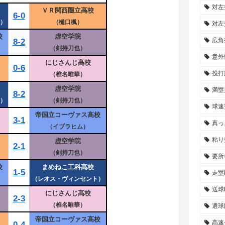
対左
ＶＲ関西圏立高校
6-0
）
（樋口楓）
対左
校
虚空学院
広角
8-2
（剣持刀也）
意外
にじさんじ高校
0-6
投打
（椎名唯華）
虚空学院
満塁
8-2
）
（剣持刀也）
球速
帝国立コーヴァス高校
3-1
真っ
（イブラヒム）
粘り
虚空学院
2-1
（剣持刀也）
要所
校
まめねこ工科高校
1-5
走塁
（レオス・ヴィンセント）
送球
にじさんじ高校
2-3
（椎名唯華）
選球
帝国立コーヴァス高校
高速
0-4