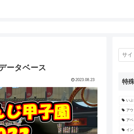
3データベース
2023.08.23
特
いぶ
アウ
アベ
イン