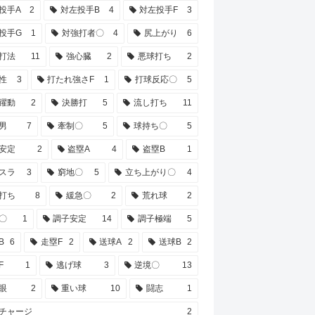
投手A
2
対左投手B
4
対左投手F
3
投手G
1
対強打者〇
4
尻上がり
6
打法
11
強心臓
2
悪球打ち
2
性
3
打たれ強さF
1
打球反応〇
5
躍動
2
決勝打
5
流し打ち
11
男
7
牽制〇
5
球持ち〇
5
安定
2
盗塁A
4
盗塁B
1
スラ
3
窮地〇
5
立ち上がり〇
4
打ち
8
緩急〇
2
荒れ球
2
〇
1
調子安定
14
調子極端
5
B
6
走塁F
2
送球A
2
送球B
2
F
1
逃げ球
3
逆境〇
13
眼
2
重い球
10
闘志
1
チャージ
2