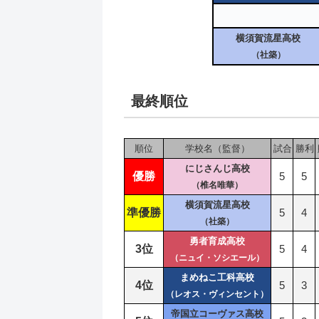
横須賀流星高校
（社築）
最終順位
順位
学校名（監督）
試合
勝利
にじさんじ高校
優勝
5
5
（椎名唯華）
横須賀流星高校
準優勝
5
4
（社築）
勇者育成高校
3位
5
4
（ニュイ・ソシエール）
まめねこ工科高校
4位
5
3
（レオス・ヴィンセント）
帝国立コーヴァス高校