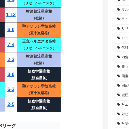
（リゼ・ヘルエスタ）
マル
横須賀流星高校
1-12
）
（社築）
ライ
聖アザラシ学院高校
リリ
6-0
（五十嵐梨花）
ロー
王立ヘルエスタ高校
7-4
代打
）
（リゼ・ヘルエスタ）
横須賀流星高校
内角
2-3
（社築）
勝ち
快盗学園高校
3-0
回復
）
（渡会雲雀）
固め
聖アザラシ学院高校
6-2
（五十嵐梨花）
威圧
快盗学園高校
2-5
対エ
（渡会雲雀）
対ピ
対変
Bリーグ