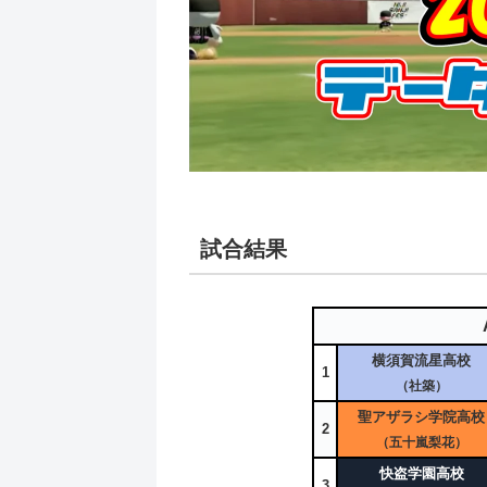
試合結果
横須賀流星高校
1
（社築）
聖アザラシ学院高校
2
（五十嵐梨花）
快盗学園高校
3