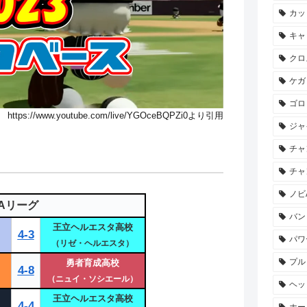
カッ
キャ
クロ
ケガ
ゴロ
https://www.youtube.com/live/YGOceBQPZi0より引用
ジャ
チャ
チャ
ノビ
Aリーグ
バン
王立ヘルエスタ高校
4-3
パワ
（リゼ・ヘルエスタ）
プル
勇者育成高校
4-8
（ニュイ・ソシエール）
ヘッ
王立ヘルエスタ高校
4-4
ホー