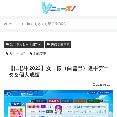
ホーム
にじさんじ甲子園2023
にじさんじ甲子園2023
快盗学園高校
リリース〇
球速安定
【にじ甲2023】女王様（白雪巴）選手デー
タ＆個人成績
2023.08.20