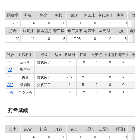
防御率
登板
先発
完投
完封
無四球
交代完了
勝利
敗戦
7.95
4
0
0
0
0
3
0
打者
被安打
被本塁打
奪三振
奪三振率
与四球
与死球
失点
自責
29
12
0
5
7.95
0
0
5
試合
対戦相手
登板
結果
投球回
打者
被安打
被本塁打
奪三振
与四
A3
王ヘル
交代完了
2
10
4
0
2
0
A5
聖アザ
–
–
–
–
–
–
–
–
A8
勇者
交代完了
0.2
2
0
0
2
0
A10
横須賀
交代完了
1
5
2
0
0
0
5決
コヴァ高
2
12
6
0
1
0
打者成績
打率
試合
打席
打数
安打
二塁打
三塁打
本塁打
塁打
–
4
0
0
0
0
0
0