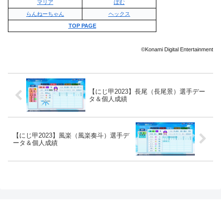
マリア
ぽむ
らんねーちゃん
ヘックス
TOP PAGE
©Konami Digital Entertainment
【にじ甲2023】長尾（長尾景）選手デー
タ＆個人成績
【にじ甲2023】風楽（風楽奏斗）選手デ
ータ＆個人成績