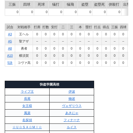
三振
四球
死球
犠打
犠飛
盗塁
盗塁死
併殺打
出塁
0
0
0
0
0
0
0
0
試合
対戦相手
打席
打数
安打
二
三
本
塁打
打点
得点
三振
四球
死
A3
王ヘル
0
0
0
0
0
0
0
0
0
0
0
0
A5
聖アザ
–
–
–
–
–
–
–
–
–
–
–
–
A8
勇者
0
0
0
0
0
0
0
0
0
0
0
0
A10
横須賀
0
0
0
0
0
0
0
0
0
0
0
0
5決
コヴァ高
0
0
0
0
0
0
0
0
0
0
0
0
快盗学園高校
ライブ王
伊波
長尾
物述
女王様
ヴェザリウス
風楽
あきにゃ
名探偵
フィナーナ
☆Ｕ☆ＳＡ☆ＭＩ☆
ルイス