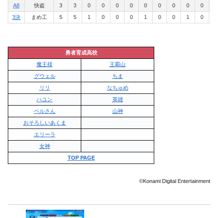
A8
快盗
3
3
0
0
0
0
0
0
0
0
0
0
3決
まめ工
5
5
1
0
0
0
1
0
0
1
0
0
勇者育成高校
魔王様
王覇山
グウェル
ちま
リリ
なちゅめ
ハユン
英雄
ベルさん
山神
おそろしいあくま
エリーラ
女神
TOP PAGE
©Konami Digital Entertainment