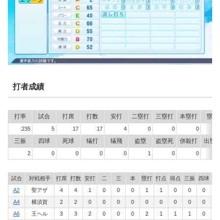
打者成績
打率
試合
打席
打数
安打
二塁打
三塁打
本塁打
塁打
.235
5
17
17
4
0
0
0
三振
四球
死球
犠打
犠飛
盗塁
盗塁死
併殺打
出塁
2
0
0
0
0
1
0
0
.2
試合
対戦相手
打席
打数
安打
二
三
本
塁打
打点
得点
三振
四球
死
A2
聖アザ
4
4
1
0
0
0
1
1
0
0
0
0
A4
横須賀
2
2
0
0
0
0
0
0
0
0
0
0
A6
王ヘル
3
3
2
0
0
0
2
1
1
1
0
0