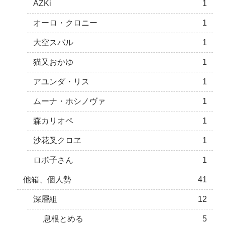
AZKi
1
オーロ・クロニー
1
大空スバル
1
猫又おかゆ
1
アユンダ・リス
1
ムーナ・ホシノヴァ
1
森カリオペ
1
沙花叉クロヱ
1
ロボ子さん
1
他箱、個人勢
41
深層組
12
息根とめる
5