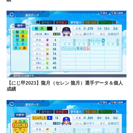
【にじ甲2023】龍月（セレン 龍月）選手データ＆個人
成績