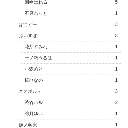
因幡はねる
5
不磨わっと
1
ぽこピー
3
ぶいすぽ
3
花芽すみれ
1
一ノ瀬うるは
1
小森めと
1
橘ひなの
1
ネオポルテ
3
渋谷ハル
2
緋月ゆい
1
嫁ノ萌実
1