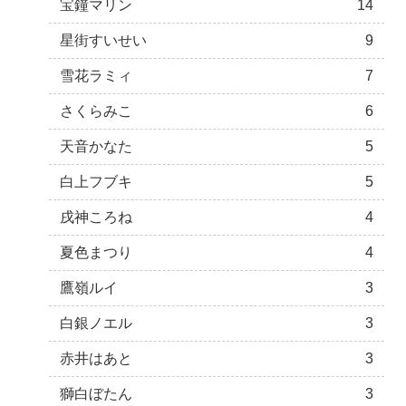
宝鐘マリン
14
星街すいせい
9
雪花ラミィ
7
さくらみこ
6
天音かなた
5
白上フブキ
5
戌神ころね
4
夏色まつり
4
鷹嶺ルイ
3
白銀ノエル
3
赤井はあと
3
獅白ぼたん
3