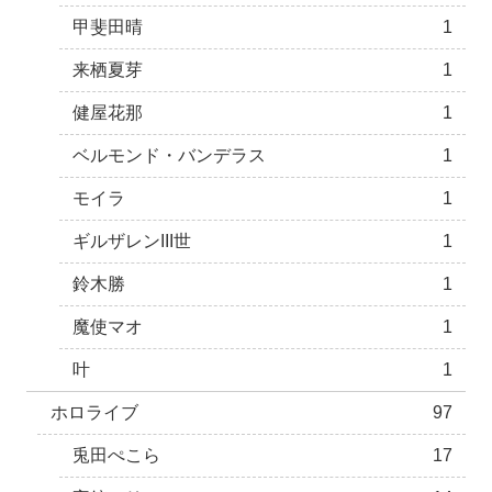
甲斐田晴
1
来栖夏芽
1
健屋花那
1
ベルモンド・バンデラス
1
モイラ
1
ギルザレンIII世
1
鈴木勝
1
魔使マオ
1
叶
1
ホロライブ
97
兎田ぺこら
17