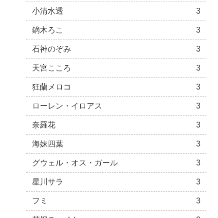
小清水透
3
鏑木ろこ
3
石神のぞみ
3
天宮こころ
3
狂蘭メロコ
3
ローレン・イロアス
3
奈羅花
3
海妹四葉
3
グウェル・オス・ガール
3
星川サラ
3
フミ
3