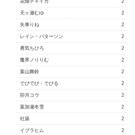
花畑チャイカ
2
天ヶ瀬むゆ
2
矢車りね
2
レイン・パターソン
2
勇気ちひろ
2
魔界ノりりむ
2
葉山舞鈴
2
でびでび・でびる
2
卯月コウ
2
葉加瀬冬雪
2
社築
2
イブラヒム
2