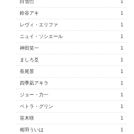
白雪巴
1
鈴谷アキ
1
レヴィ・エリファ
1
ニュイ・ソシエール
1
神田笑一
1
ましろ爻
1
長尾景
1
四季凪アキラ
1
ジョー・力一
1
ペトラ・グリン
1
笹木咲
1
相羽ういは
1