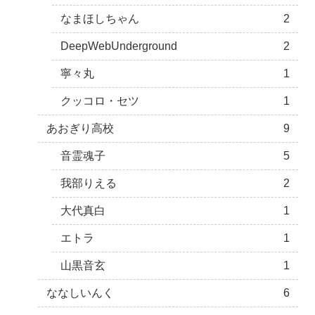
なまほしちゃん
2
DeepWebUnderground
2
寧々丸
1
クッコロ・セツ
1
あおぎり高校
9
音霊魂子
5
我部りえる
2
大代真白
1
エトラ
1
山黒音玄
1
ななしいんく
6