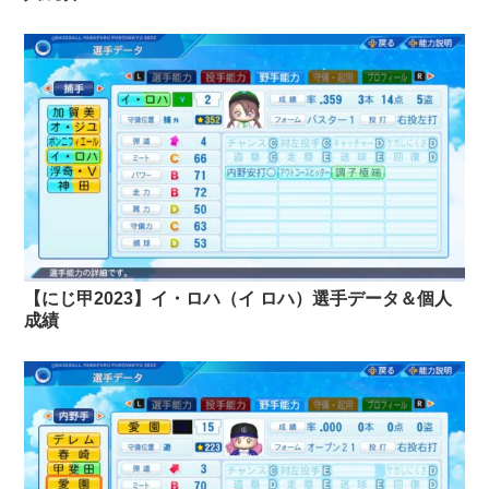
【にじ甲2023】イ・ロハ（イ ロハ）選手データ＆個人
成績