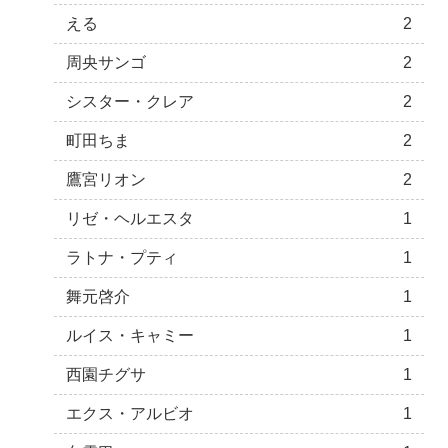
える
2
周央サンゴ
2
シスター・クレア
2
町田ちま
2
鷹宮リオン
2
リゼ・ヘルエスタ
1
ラトナ・プティ
1
舞元啓介
1
ルイス・キャミー
1
西園チグサ
1
エクス・アルビオ
1