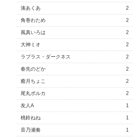
湊あくあ
2
角巻わため
2
風真いろは
2
大神ミオ
2
ラプラス・ダークネス
2
春先のどか
2
癒月ちょこ
2
尾丸ポルカ
2
友人A
1
桃鈴ねね
1
音乃瀬奏
1