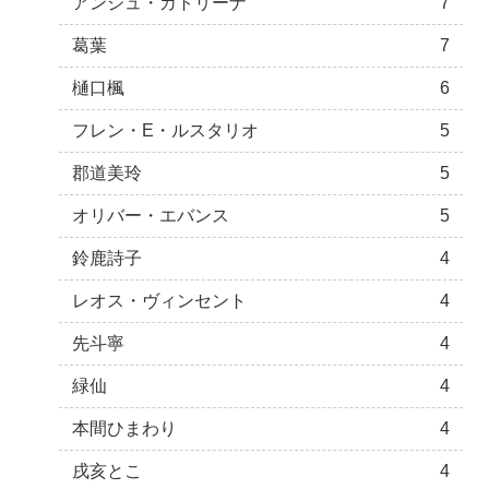
アンジュ・カトリーナ
7
葛葉
7
樋口楓
6
フレン・E・ルスタリオ
5
郡道美玲
5
オリバー・エバンス
5
鈴鹿詩子
4
レオス・ヴィンセント
4
先斗寧
4
緑仙
4
本間ひまわり
4
戌亥とこ
4