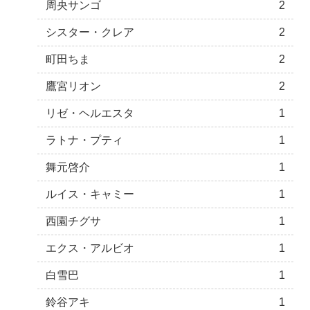
周央サンゴ
2
シスター・クレア
2
町田ちま
2
鷹宮リオン
2
リゼ・ヘルエスタ
1
ラトナ・プティ
1
舞元啓介
1
ルイス・キャミー
1
西園チグサ
1
エクス・アルビオ
1
白雪巴
1
鈴谷アキ
1