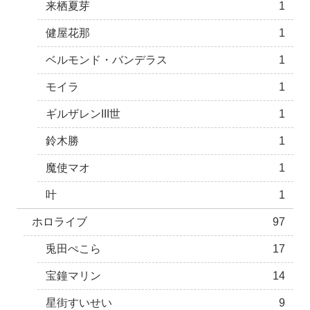
来栖夏芽
1
健屋花那
1
ベルモンド・バンデラス
1
モイラ
1
ギルザレンIII世
1
鈴木勝
1
魔使マオ
1
叶
1
ホロライブ
97
兎田ぺこら
17
宝鐘マリン
14
星街すいせい
9