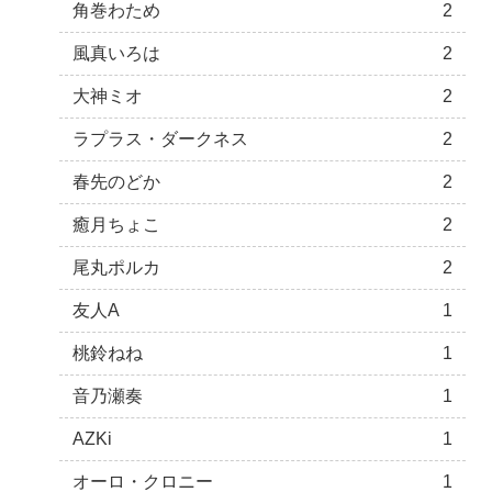
角巻わため
2
風真いろは
2
大神ミオ
2
ラプラス・ダークネス
2
春先のどか
2
癒月ちょこ
2
尾丸ポルカ
2
友人A
1
桃鈴ねね
1
音乃瀬奏
1
AZKi
1
オーロ・クロニー
1