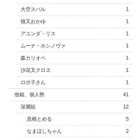
大空スバル
1
猫又おかゆ
1
アユンダ・リス
1
ムーナ・ホシノヴァ
1
森カリオペ
1
沙花叉クロヱ
1
ロボ子さん
1
他箱、個人勢
41
深層組
12
息根とめる
5
なまほしちゃん
2