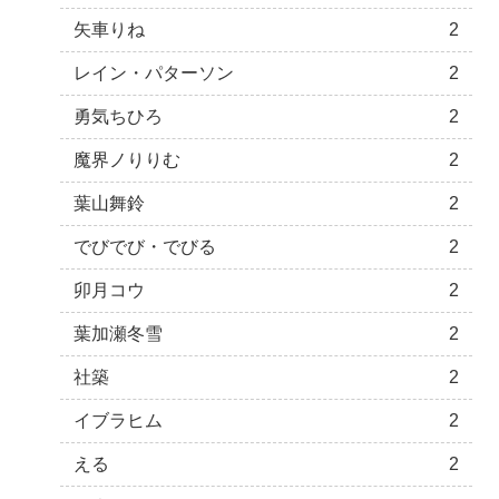
矢車りね
2
レイン・パターソン
2
勇気ちひろ
2
魔界ノりりむ
2
葉山舞鈴
2
でびでび・でびる
2
卯月コウ
2
葉加瀬冬雪
2
社築
2
イブラヒム
2
える
2