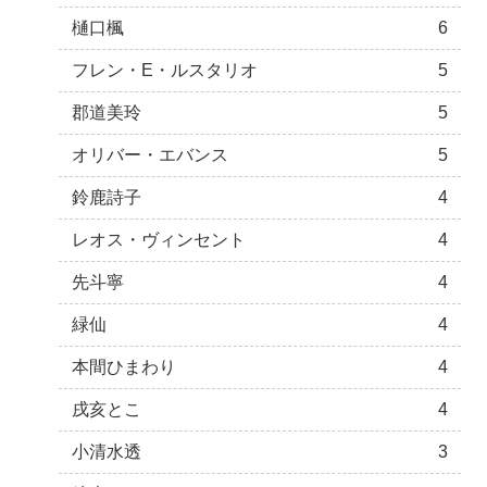
樋口楓
6
フレン・E・ルスタリオ
5
郡道美玲
5
オリバー・エバンス
5
鈴鹿詩子
4
レオス・ヴィンセント
4
先斗寧
4
緑仙
4
本間ひまわり
4
戌亥とこ
4
小清水透
3