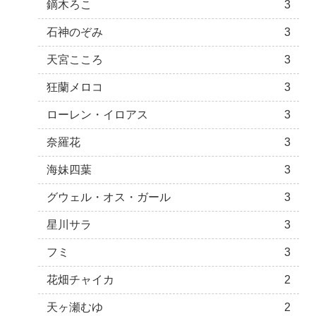
鏑木ろこ
3
石神のぞみ
3
天宮こころ
3
狂蘭メロコ
3
ローレン・イロアス
3
奈羅花
3
海妹四葉
3
グウェル・オス・ガール
3
星川サラ
3
フミ
3
花畑チャイカ
2
天ヶ瀬むゆ
2