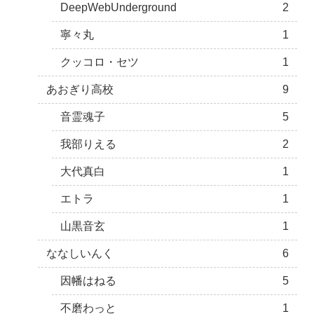
DeepWebUnderground
2
寧々丸
1
クッコロ・セツ
1
あおぎり高校
9
音霊魂子
5
我部りえる
2
大代真白
1
エトラ
1
山黒音玄
1
ななしいんく
6
因幡はねる
5
不磨わっと
1