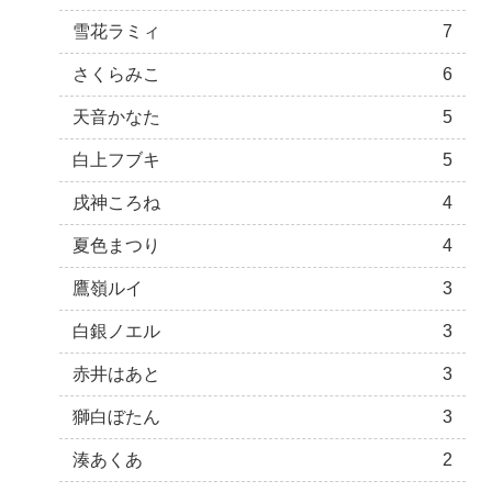
雪花ラミィ
7
さくらみこ
6
天音かなた
5
白上フブキ
5
戌神ころね
4
夏色まつり
4
鷹嶺ルイ
3
白銀ノエル
3
赤井はあと
3
獅白ぼたん
3
湊あくあ
2