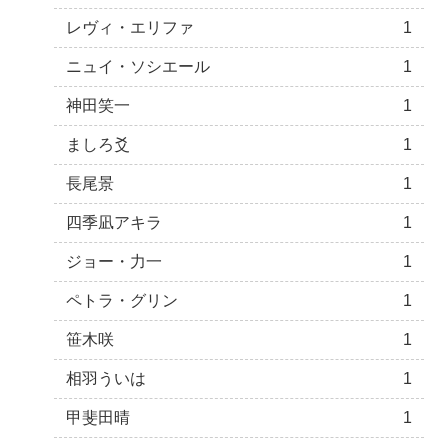
レヴィ・エリファ
1
ニュイ・ソシエール
1
神田笑一
1
ましろ爻
1
長尾景
1
四季凪アキラ
1
ジョー・力一
1
ペトラ・グリン
1
笹木咲
1
相羽ういは
1
甲斐田晴
1