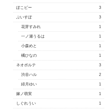
ぽこピー
3
ぶいすぽ
3
花芽すみれ
1
一ノ瀬うるは
1
小森めと
1
橘ひなの
1
ネオポルテ
3
渋谷ハル
2
緋月ゆい
1
嫁ノ萌実
1
しぐれうい
1