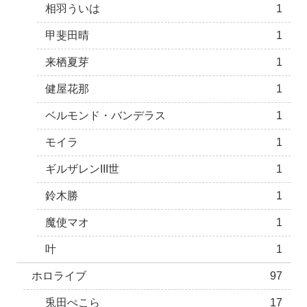
相羽ういは
1
甲斐田晴
1
来栖夏芽
1
健屋花那
1
ベルモンド・バンデラス
1
モイラ
1
ギルザレンIII世
1
鈴木勝
1
魔使マオ
1
叶
1
ホロライブ
97
兎田ぺこら
17