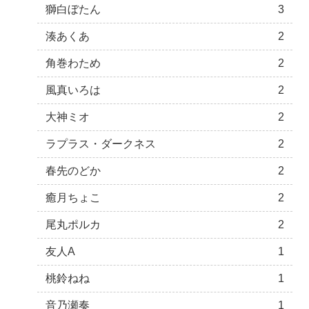
獅白ぼたん
3
湊あくあ
2
角巻わため
2
風真いろは
2
大神ミオ
2
ラプラス・ダークネス
2
春先のどか
2
癒月ちょこ
2
尾丸ポルカ
2
友人A
1
桃鈴ねね
1
音乃瀬奏
1