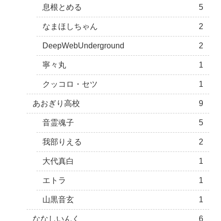
息根とめる
5
なまほしちゃん
2
DeepWebUnderground
2
寧々丸
1
クッコロ・セツ
1
あおぎり高校
9
音霊魂子
5
我部りえる
2
大代真白
1
エトラ
1
山黒音玄
1
ななしいんく
6