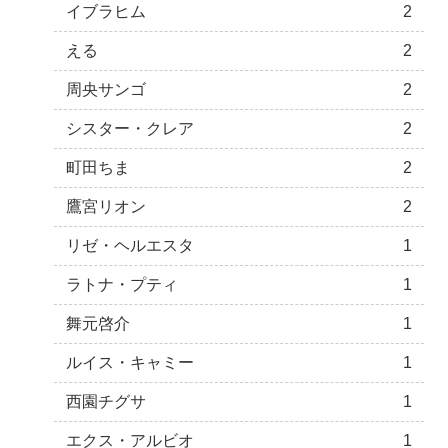
イブラヒム
2
える
2
周央サンゴ
2
シスター・クレア
2
町田ちま
2
鷹宮リオン
2
リゼ・ヘルエスタ
1
ラトナ・プティ
1
舞元啓介
1
ルイス・キャミー
1
西園チグサ
1
エクス・アルビオ
1