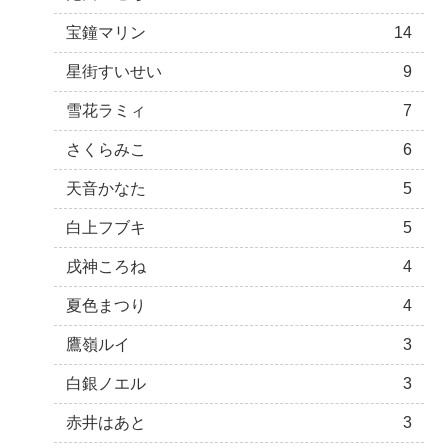
宝鐘マリン
14
星街すいせい
9
雪花ラミィ
7
さくらみこ
6
天音かなた
5
白上フブキ
5
戌神ころね
4
夏色まつり
4
鷹嶺ルイ
3
白銀ノエル
3
赤井はあと
3