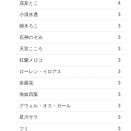
戌亥とこ
4
小清水透
3
鏑木ろこ
3
石神のぞみ
3
天宮こころ
3
狂蘭メロコ
3
ローレン・イロアス
3
奈羅花
3
海妹四葉
3
グウェル・オス・ガール
3
星川サラ
3
フミ
3