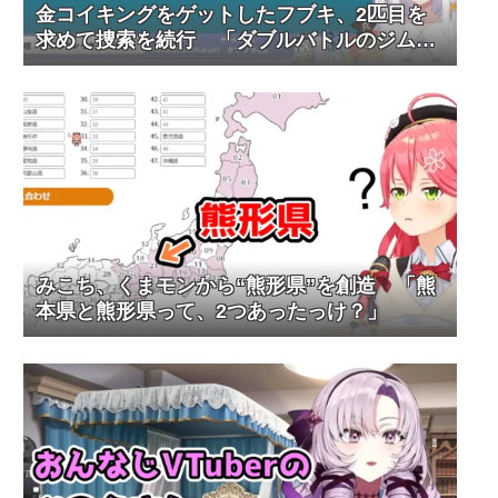
金コイキングをゲットしたフブキ、2匹目を
求めて捜索を続行 「ダブルバトルのジムが
ある……？」
みこち、くまモンから“熊形県”を創造 「熊
本県と熊形県って、2つあったっけ？」