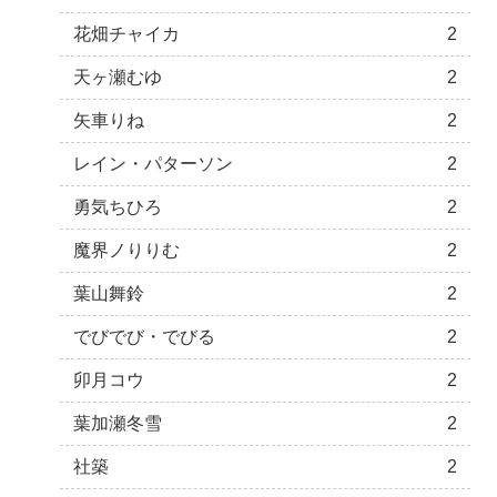
花畑チャイカ
2
天ヶ瀬むゆ
2
矢車りね
2
レイン・パターソン
2
勇気ちひろ
2
魔界ノりりむ
2
葉山舞鈴
2
でびでび・でびる
2
卯月コウ
2
葉加瀬冬雪
2
社築
2