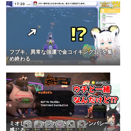
フブキ、異常な強運で金コイキング3匹を集
め終わる
ミオしゃ、「ヤシガニさん」にシンパシーを
感じる