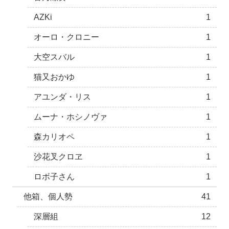
AZKi
1
オーロ・クロニー
1
大空スバル
1
猫又おかゆ
1
アユンダ・リス
1
ムーナ・ホシノヴァ
1
森カリオペ
1
沙花叉クロヱ
1
ロボ子さん
1
他箱、個人勢
41
深層組
12