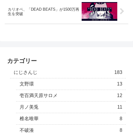
カリオペ、「DEAD BEATS」が1500万再
生を突破
カテゴリー
にじさんじ
183
文野環
13
壱百満天原サロメ
12
月ノ美兎
11
椎名唯華
8
不破湊
8