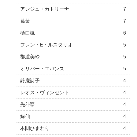
アンジュ・カトリーナ
7
葛葉
7
樋口楓
6
フレン・E・ルスタリオ
5
郡道美玲
5
オリバー・エバンス
5
鈴鹿詩子
4
レオス・ヴィンセント
4
先斗寧
4
緑仙
4
本間ひまわり
4