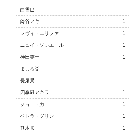
白雪巴
1
鈴谷アキ
1
レヴィ・エリファ
1
ニュイ・ソシエール
1
神田笑一
1
ましろ爻
1
長尾景
1
四季凪アキラ
1
ジョー・力一
1
ペトラ・グリン
1
笹木咲
1