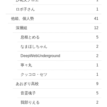
ロボ子さん
1
他箱、個人勢
41
深層組
12
息根とめる
5
なまほしちゃん
2
DeepWebUnderground
2
寧々丸
1
クッコロ・セツ
1
あおぎり高校
9
音霊魂子
5
我部りえる
2