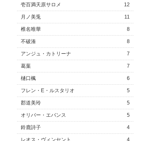
壱百満天原サロメ
12
月ノ美兎
11
椎名唯華
8
不破湊
8
アンジュ・カトリーナ
7
葛葉
7
樋口楓
6
フレン・E・ルスタリオ
5
郡道美玲
5
オリバー・エバンス
5
鈴鹿詩子
4
レオス・ヴィンセント
4