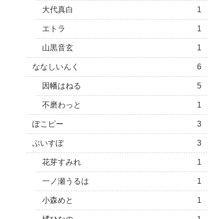
大代真白
1
エトラ
1
山黒音玄
1
ななしいんく
6
因幡はねる
5
不磨わっと
1
ぽこピー
3
ぶいすぽ
3
花芽すみれ
1
一ノ瀬うるは
1
小森めと
1