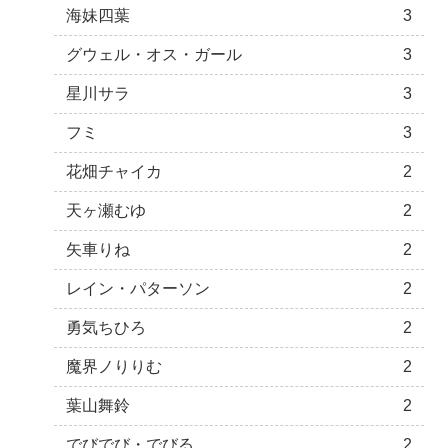
海妹四葉
3
グウェル・オス・ガール
3
星川サラ
3
フミ
3
花畑チャイカ
2
天ヶ瀬むゆ
2
矢車りね
2
レイン・パターソン
2
勇気ちひろ
2
魔界ノりりむ
2
葉山舞鈴
2
でびでび・でびる
2