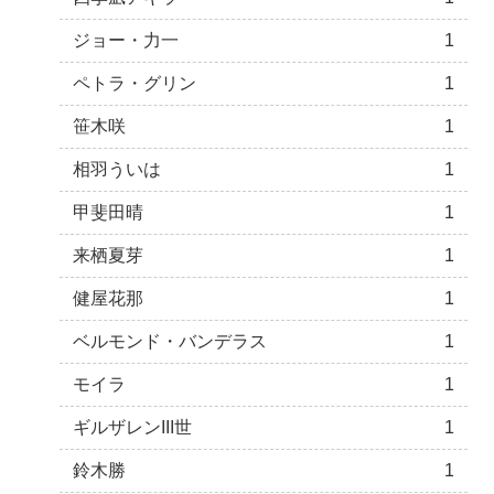
ジョー・力一
1
ペトラ・グリン
1
笹木咲
1
相羽ういは
1
甲斐田晴
1
来栖夏芽
1
健屋花那
1
ベルモンド・バンデラス
1
モイラ
1
ギルザレンIII世
1
鈴木勝
1