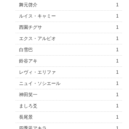
舞元啓介
1
ルイス・キャミー
1
西園チグサ
1
エクス・アルビオ
1
白雪巴
1
鈴谷アキ
1
レヴィ・エリファ
1
ニュイ・ソシエール
1
神田笑一
1
ましろ爻
1
長尾景
1
四季凪アキラ
1