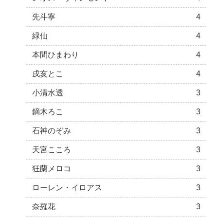
先斗寧
4
緑仙
4
本間ひまわり
4
戌亥とこ
4
小清水透
3
鏑木ろこ
3
石神のぞみ
3
天宮こころ
3
狂蘭メロコ
3
ローレン・イロアス
3
奈羅花
3