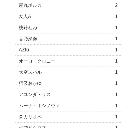
尾丸ポルカ
2
友人A
1
桃鈴ねね
1
音乃瀬奏
1
AZKi
1
オーロ・クロニー
1
大空スバル
1
猫又おかゆ
1
アユンダ・リス
1
ムーナ・ホシノヴァ
1
森カリオペ
1
沙花叉クロヱ
1