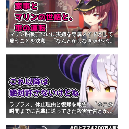
マリン船長、ついに実姉を専属メイドとして
雇うことを決意 「なんとかしなきゃヤバい
と思って」
ラプラス、休止理由と復帰を報告 「今この
瞬間までに吾輩に送ってきた殺害予告とか誹
謗中傷とかは、許す」