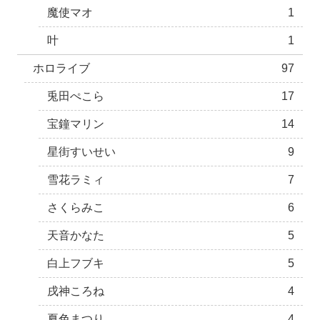
魔使マオ
1
叶
1
ホロライブ
97
兎田ぺこら
17
宝鐘マリン
14
星街すいせい
9
雪花ラミィ
7
さくらみこ
6
天音かなた
5
白上フブキ
5
戌神ころね
4
夏色まつり
4