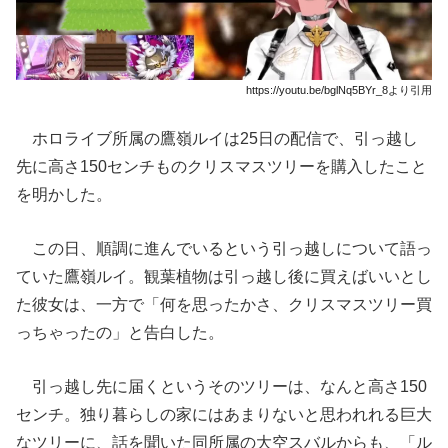
https://youtu.be/bglNq5BYr_8より引用
ホロライブ所属の鷹嶺ルイは25日の配信で、引っ越し
先に高さ150センチものクリスマスツリーを購入したこと
を明かした。
この日、順調に進んでいるという引っ越しについて語っ
ていた鷹嶺ルイ。観葉植物は引っ越し後に買えばいいとし
た彼女は、一方で「何を思ったかさ、クリスマスツリー買
っちゃったの」と告白した。
引っ越し先に届くというそのツリーは、なんと高さ150
センチ。独り暮らしの家にはあまりないと思われれる巨大
なツリーに、話を聞いた同所属の大空スバルからも、「ル