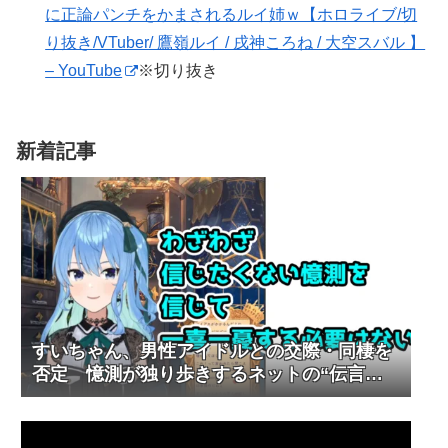
に正論パンチをかまされるルイ姉ｗ【ホロライブ/切
り抜き/VTuber/ 鷹嶺ルイ / 戌神ころね / 大空スバル 】
– YouTube
※切り抜き
新着記事
すいちゃん、男性アイドルとの交際・同棲を
否定 憶測が独り歩きするネットの“伝言ゲ
ーム”に警鐘も