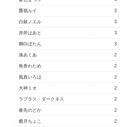
鷹嶺ルイ
3
白銀ノエル
3
赤井はあと
3
獅白ぼたん
3
湊あくあ
2
角巻わため
2
風真いろは
2
大神ミオ
2
ラプラス・ダークネス
2
春先のどか
2
癒月ちょこ
2