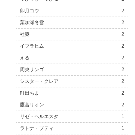
卯月コウ
2
葉加瀬冬雪
2
社築
2
イブラヒム
2
える
2
周央サンゴ
2
シスター・クレア
2
町田ちま
2
鷹宮リオン
2
リゼ・ヘルエスタ
1
ラトナ・プティ
1