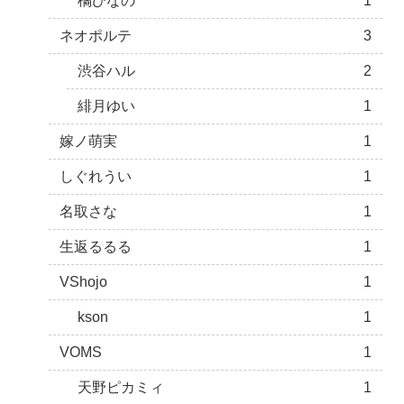
橘ひなの
1
ネオポルテ
3
渋谷ハル
2
緋月ゆい
1
嫁ノ萌実
1
しぐれうい
1
名取さな
1
生返るるる
1
VShojo
1
kson
1
VOMS
1
天野ピカミィ
1