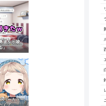
の勇退を示唆
る」
イバーカラー
たくて」