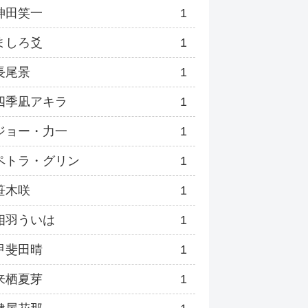
神田笑一
1
ましろ爻
1
長尾景
1
四季凪アキラ
1
ジョー・力一
1
ペトラ・グリン
1
笹木咲
1
相羽ういは
1
甲斐田晴
1
来栖夏芽
1