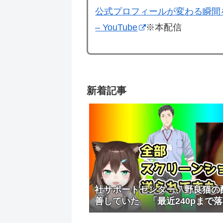
公式プロフィールが変わる瞬間
– YouTube
※本配信
新着記事
社サポートセンター、野良猫の
善していた 「最近240pまで
やべぇなと思って」