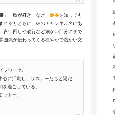
装
」「
歌が好き
」など、
鈴谷
を知っても
まれるとともに、彼のチャンネル名にあ
。言い回しや改行など細かい部分にまで
雰囲気が伝わってくる穏やかで温かい文
ライフワーク。
中心に活動し、リスナーたちと陽だ
間を過ごしている。
モットー。