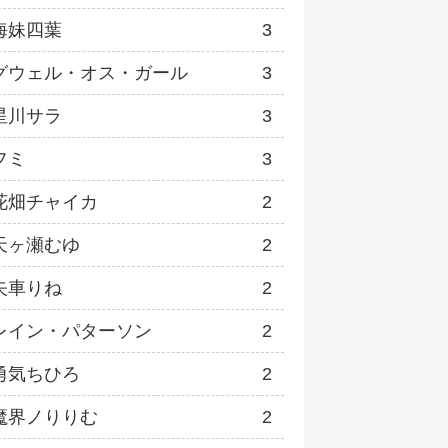
海妹四葉
3
グウェル・オス・ガール
3
星川サラ
3
フミ
3
花畑チャイカ
2
天ヶ瀬むゆ
2
矢車りね
2
レイン・パターソン
2
勇気ちひろ
2
魔界ノりりむ
2