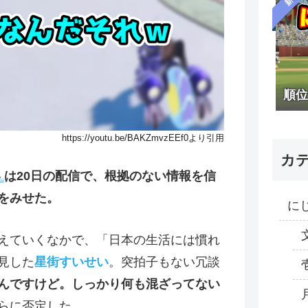
順位
https://youtu.be/BAKZmvzEEf0より引用
カ
い
は20日の配信で、根拠のない情報を信
をみせた。
に
えていくなかで、「日本の生活には慣れ
見した
星街すいせい
。突拍子もない冗談
んですけど。しっかり何も混ざってない
らに否定した。