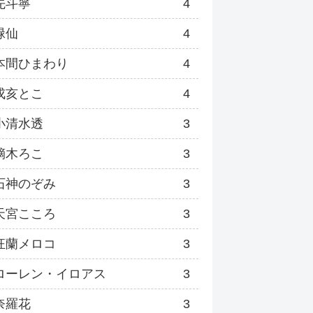
先斗寧
4
緑仙
4
本間ひまわり
4
戌亥とこ
4
小清水透
3
鏑木ろこ
3
石神のぞみ
3
天宮こころ
3
狂蘭メロコ
3
ローレン・イロアス
3
奈羅花
3