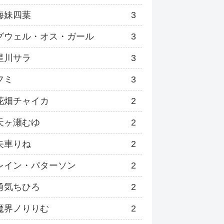
海妹四葉
3
グウェル・オス・ガール
3
星川サラ
3
フミ
3
花畑チャイカ
2
天ヶ瀬むゆ
2
矢車りね
2
レイン・パターソン
2
勇気ちひろ
2
魔界ノりりむ
2