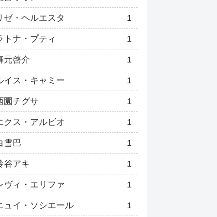
リゼ・ヘルエスタ
1
ラトナ・プティ
1
舞元啓介
1
ルイス・キャミー
1
西園チグサ
1
エクス・アルビオ
1
白雪巴
1
鈴谷アキ
1
レヴィ・エリファ
1
ニュイ・ソシエール
1