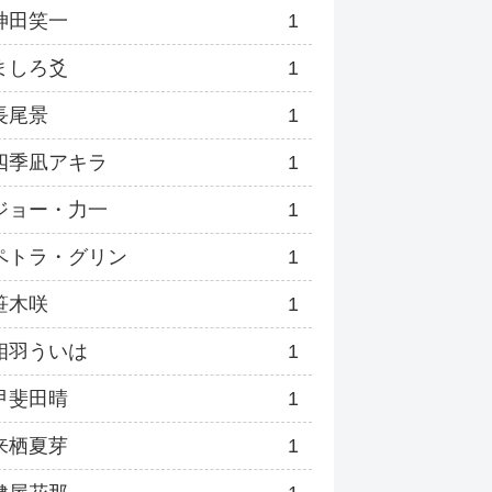
神田笑一
1
ましろ爻
1
長尾景
1
四季凪アキラ
1
ジョー・力一
1
ペトラ・グリン
1
笹木咲
1
相羽ういは
1
甲斐田晴
1
来栖夏芽
1