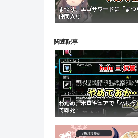
まつり、エゴサワードに「まつ
仲間入り
関連記事
わため、ホロキュアで「ハルゥ
て即死