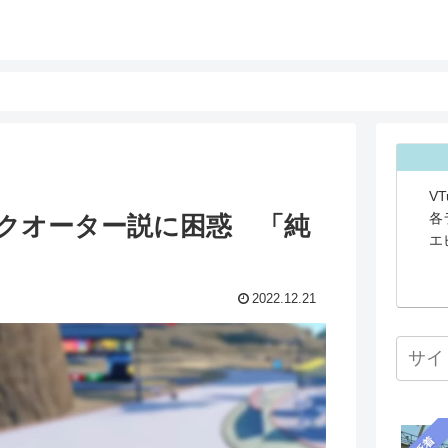
V
各
クオーター説に困惑 「純
エ
2022.12.21
新着