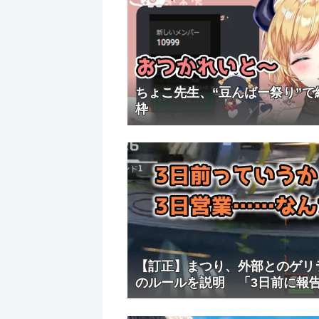
ちょこ先生、“豆んばー祭り”で
枠
【訂正】まつり、外部とのゲリ
のルールを説明 「3日前に報