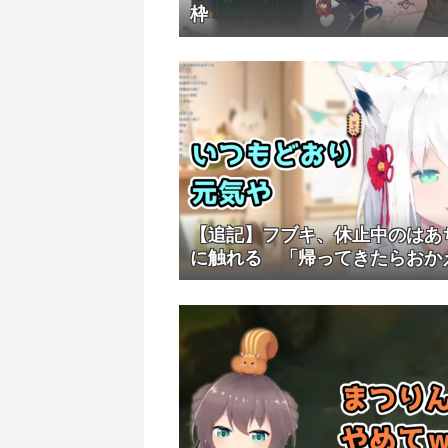
枠
【追記】フブキ、休止中のはあ
に触れる 「帰ってきたらおか
くお迎えしましょ」