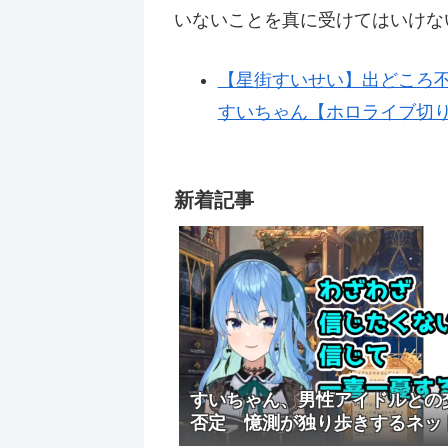
いないことを真に受けてはいけな
【星街すいせい】出どころ
すいちゃん【ホロライブ切り抜き
新着記事
すいちゃん、男性アイドルとの
否定 憶測が独り歩きするネッ
ーム”に警鐘も