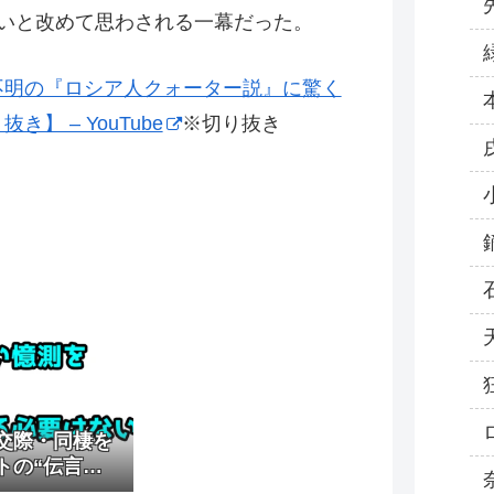
いと改めて思わされる一幕だった。
不明の『ロシア人クォーター説』に驚く
】 – YouTube
※切り抜き
交際・同棲を
トの“伝言ゲ