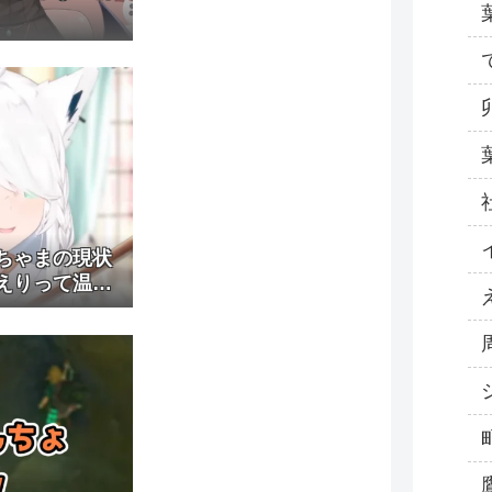
ちゃまの現状
えりって温か