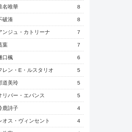
椎名唯華
8
不破湊
8
アンジュ・カトリーナ
7
葛葉
7
樋口楓
6
フレン・E・ルスタリオ
5
郡道美玲
5
オリバー・エバンス
5
鈴鹿詩子
4
レオス・ヴィンセント
4