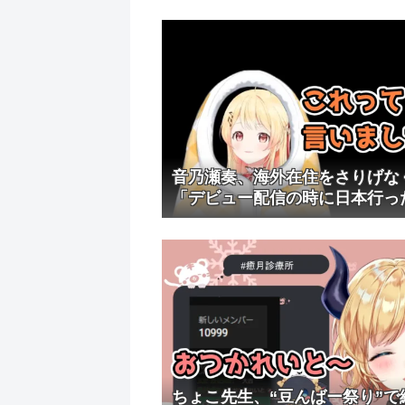
音乃瀬奏、海外在住をさりげ
「デビュー配信の時に日本行っ
ちょこ先生、“豆んばー祭り”で