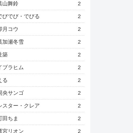
葉山舞鈴
2
でびでび・でびる
2
卯月コウ
2
葉加瀬冬雪
2
社築
2
イブラヒム
2
える
2
周央サンゴ
2
シスター・クレア
2
町田ちま
2
鷹宮リオン
2