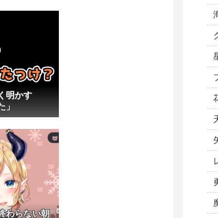
なく明かす
た」
終わらない朝