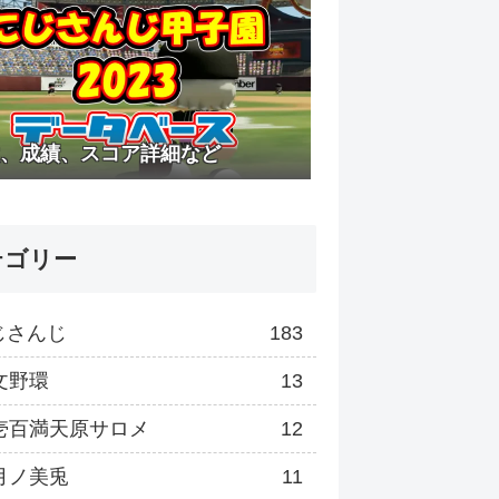
、成績、スコア詳細など
テゴリー
じさんじ
183
文野環
13
壱百満天原サロメ
12
月ノ美兎
11