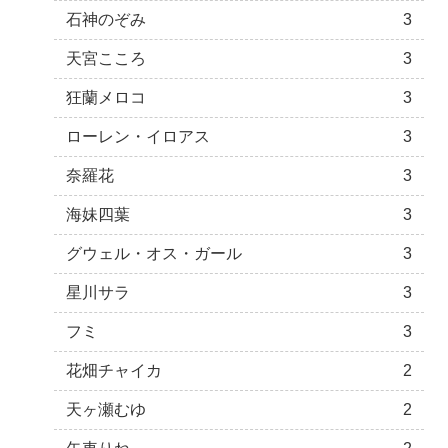
石神のぞみ
3
天宮こころ
3
狂蘭メロコ
3
ローレン・イロアス
3
奈羅花
3
海妹四葉
3
グウェル・オス・ガール
3
星川サラ
3
フミ
3
花畑チャイカ
2
天ヶ瀬むゆ
2