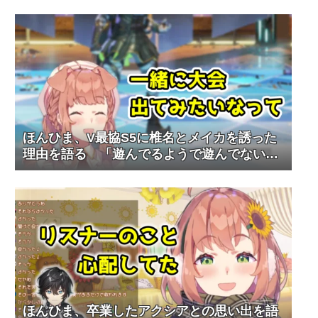
ほんひま、V最協S5に椎名とメイカを誘った
理由を語る 「遊んでるようで遊んでないか
ら」
ほんひま、卒業したアクシアとの思い出を語