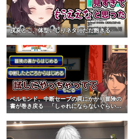
戌亥とこ、体型いじりネタにただ飽きる
ベルモンド、中断セーブの罠にかかり冒険の
書が巻き戻る 「しゃれにならないぐらいシ
ョック」