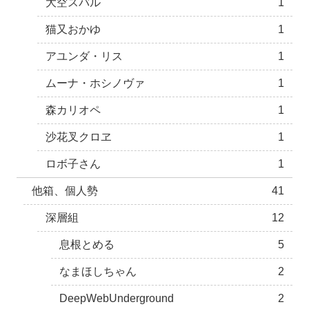
大空スバル
1
猫又おかゆ
1
アユンダ・リス
1
ムーナ・ホシノヴァ
1
森カリオペ
1
沙花叉クロヱ
1
ロボ子さん
1
他箱、個人勢
41
深層組
12
息根とめる
5
なまほしちゃん
2
DeepWebUnderground
2