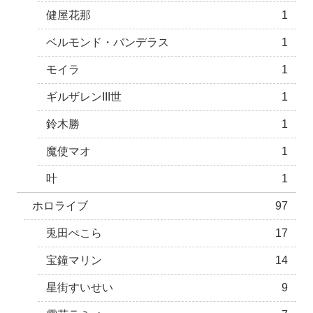
健屋花那
1
ベルモンド・バンデラス
1
モイラ
1
ギルザレンIII世
1
鈴木勝
1
魔使マオ
1
叶
1
ホロライブ
97
兎田ぺこら
17
宝鐘マリン
14
星街すいせい
9