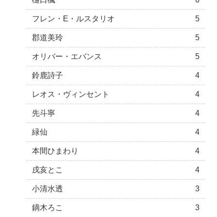
フレン・E・ルスタリオ
5
郡道美玲
5
オリバー・エバンス
5
鈴鹿詩子
4
レオス・ヴィンセント
4
先斗寧
4
緑仙
4
本間ひまわり
4
戌亥とこ
4
小清水透
3
鏑木ろこ
3