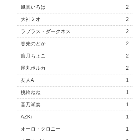
風真いろは
2
大神ミオ
2
ラプラス・ダークネス
2
春先のどか
2
癒月ちょこ
2
尾丸ポルカ
2
友人A
1
桃鈴ねね
1
音乃瀬奏
1
AZKi
1
オーロ・クロニー
1