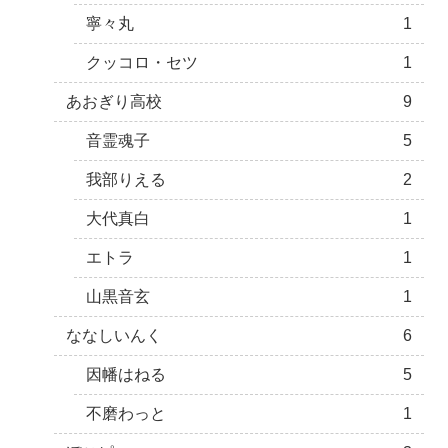
寧々丸
1
クッコロ・セツ
1
あおぎり高校
9
音霊魂子
5
我部りえる
2
大代真白
1
エトラ
1
山黒音玄
1
ななしいんく
6
因幡はねる
5
不磨わっと
1