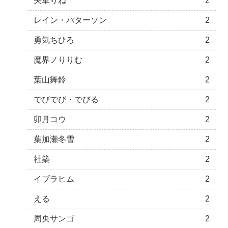
矢車りね
2
レイン・パターソン
2
勇気ちひろ
2
魔界ノりりむ
2
葉山舞鈴
2
でびでび・でびる
2
卯月コウ
2
葉加瀬冬雪
2
社築
2
イブラヒム
2
える
2
周央サンゴ
2