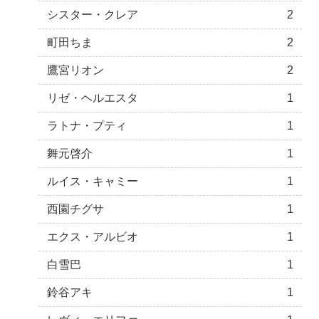
シスター・クレア
2
町田ちま
2
鷹宮リオン
2
リゼ・ヘルエスタ
1
ラトナ・プティ
1
舞元啓介
1
ルイス・キャミー
1
西園チグサ
1
エクス・アルビオ
1
白雪巴
1
鈴谷アキ
1