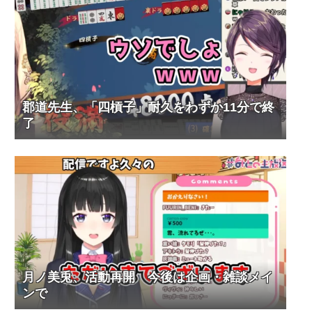
郡道先生、「四槓子」耐久をわずか11分で終
了
月ノ美兎、活動再開 今後は企画・雑談メイ
ンで