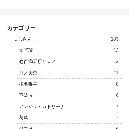
カテゴリー
にじさんじ
183
文野環
13
壱百満天原サロメ
12
月ノ美兎
11
椎名唯華
8
不破湊
8
アンジュ・カトリーナ
7
葛葉
7
樋口楓
6