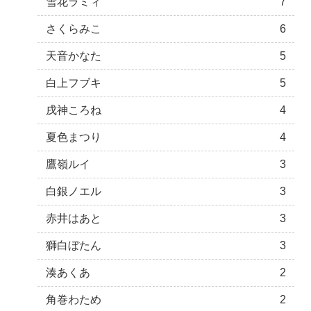
雪花ラミィ
7
さくらみこ
6
天音かなた
5
白上フブキ
5
戌神ころね
4
夏色まつり
4
鷹嶺ルイ
3
白銀ノエル
3
赤井はあと
3
獅白ぼたん
3
湊あくあ
2
角巻わため
2