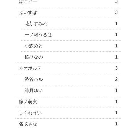
ぽこピー
3
ぶいすぽ
3
花芽すみれ
1
一ノ瀬うるは
1
小森めと
1
橘ひなの
1
ネオポルテ
3
渋谷ハル
2
緋月ゆい
1
嫁ノ萌実
1
しぐれうい
1
名取さな
1