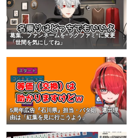
葛葉、ファンネームを“ラグファミ”に変更
「世間を気にしてね」
5周年広告『石川県』担当・パタ姐 選出理
由は「紅葉を見に行こうよう」