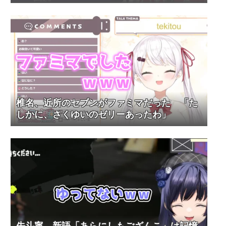
合なおった」
椎名、近所のセブンがファミマだった 「た
しかに、さくゆいのゼリーあったわ」
先斗寧、新語「あらにしもござんこ」は記憶