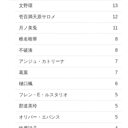
文野環
13
壱百満天原サロメ
12
月ノ美兎
11
椎名唯華
8
不破湊
8
アンジュ・カトリーナ
7
葛葉
7
樋口楓
6
フレン・E・ルスタリオ
5
郡道美玲
5
オリバー・エバンス
5