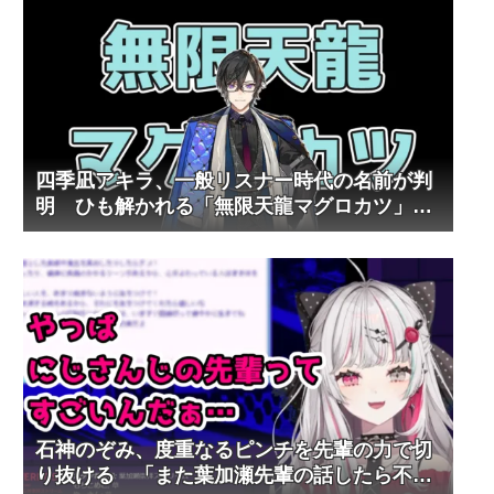
四季凪アキラ、一般リスナー時代の名前が判
明 ひも解かれる「無限天龍マグロカツ」の
歩み
石神のぞみ、度重なるピンチを先輩の力で切
り抜ける 「また葉加瀬先輩の話したら不具