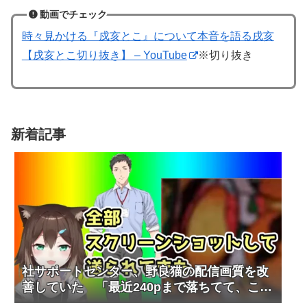
動画でチェック
時々見かける『戍亥とこ』について本音を語る戌亥
【戌亥とこ切り抜き】 – YouTube
※切り抜き
新着記事
社サポートセンター、野良猫の配信画質を改
善していた 「最近240pまで落ちてて、これ
やべぇなと思って」