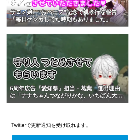
サロメ嬢、“おハーフ”記念で親孝行を報告
「毎日ケンカしてた時期もありました」
5周年広告『愛知県』担当・葛葉 選出理由
は「ナナちゃんつながりかな、いちばん大き
いのは」
Twitterで更新通知を受け取れます。