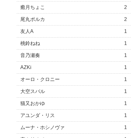
癒月ちょこ
2
尾丸ポルカ
2
友人A
1
桃鈴ねね
1
音乃瀬奏
1
AZKi
1
オーロ・クロニー
1
大空スバル
1
猫又おかゆ
1
アユンダ・リス
1
ムーナ・ホシノヴァ
1