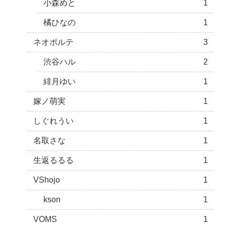
小森めと
1
橘ひなの
1
ネオポルテ
3
渋谷ハル
2
緋月ゆい
1
嫁ノ萌実
1
しぐれうい
1
名取さな
1
生返るるる
1
VShojo
1
kson
1
VOMS
1