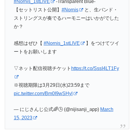
#Nornis_1stLIVE
-Transparent Blue-
【セットリスト公開】
#Nornis
と、生バンド・
ストリングスが奏でるハーモニーはいかがでした
か？
感想はぜひ【
#Nornis_1stLIVE
】をつけてツイ
ートをお願いします
▽ネット配信視聴チケット
https://t.co/SssI4LT1Fy
※視聴期限は3月29日(水)23:59まで
pic.twitter.com/Bm0I9wSHyl
— にじさんじ公式🌈🕒 (@nijisanji_app)
March
15, 2023