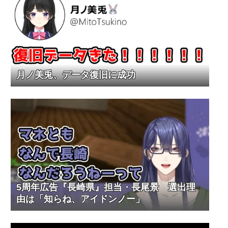
月ノ美兎、データ復旧に成功
5周年広告『長崎県』担当・長尾景 選出理
由は「知らね、アイドンノー」