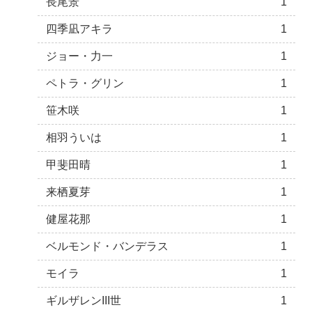
長尾景
1
四季凪アキラ
1
ジョー・力一
1
ペトラ・グリン
1
笹木咲
1
相羽ういは
1
甲斐田晴
1
来栖夏芽
1
健屋花那
1
ベルモンド・バンデラス
1
モイラ
1
ギルザレンIII世
1