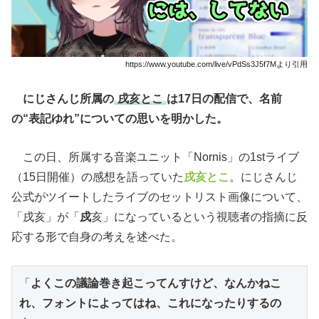
https://www.youtube.com/live/vPdSs3J5f7Mより引用
にじさんじ所属の
戌亥とこ
は17日の配信で、名前
の“表記ゆれ”についての思いを明かした。
この日、所属する音楽ユニット「Nornis」の1stライブ
（15日開催）の感想を語っていた
戌亥とこ
。にじさんじ
公式がツイートしたライブのセットリスト画像について、
「戌亥」が「
戍
亥」になっているという視聴者の指摘に反
応する形で自身の考えを述べた。
「
よくこの議論巻き起こってんすけど、なんかねこ
れ、フォントによってはね、これになったりするの