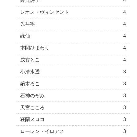
鈴鹿詩子
4
レオス・ヴィンセント
4
先斗寧
4
緑仙
4
本間ひまわり
4
戌亥とこ
4
小清水透
3
鏑木ろこ
3
石神のぞみ
3
天宮こころ
3
狂蘭メロコ
3
ローレン・イロアス
3