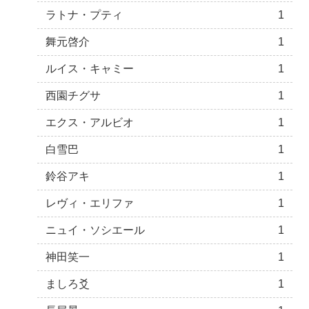
ラトナ・プティ
1
舞元啓介
1
ルイス・キャミー
1
西園チグサ
1
エクス・アルビオ
1
白雪巴
1
鈴谷アキ
1
レヴィ・エリファ
1
ニュイ・ソシエール
1
神田笑一
1
ましろ爻
1