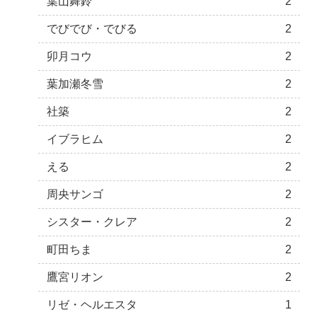
葉山舞鈴
2
でびでび・でびる
2
卯月コウ
2
葉加瀬冬雪
2
社築
2
イブラヒム
2
える
2
周央サンゴ
2
シスター・クレア
2
町田ちま
2
鷹宮リオン
2
リゼ・ヘルエスタ
1