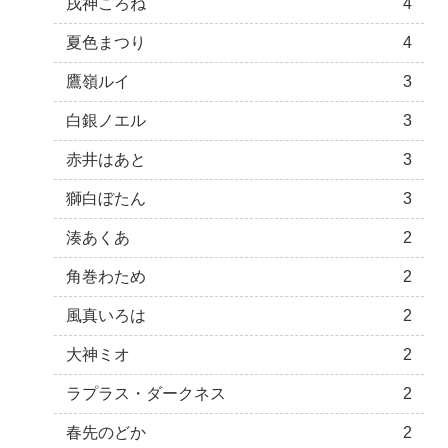
戌神ころね
4
夏色まつり
4
鷹嶺ルイ
3
白銀ノエル
3
赤井はあと
3
獅白ぼたん
3
湊あくあ
2
角巻わため
2
風真いろは
2
大神ミオ
2
ラプラス・ダークネス
2
春先のどか
2