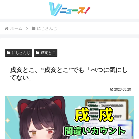
ホーム
にじさんじ
にじさんじ
戌亥とこ
戌亥とこ、“戍亥とこ”でも「べつに気にし
てない」
2023.03.20