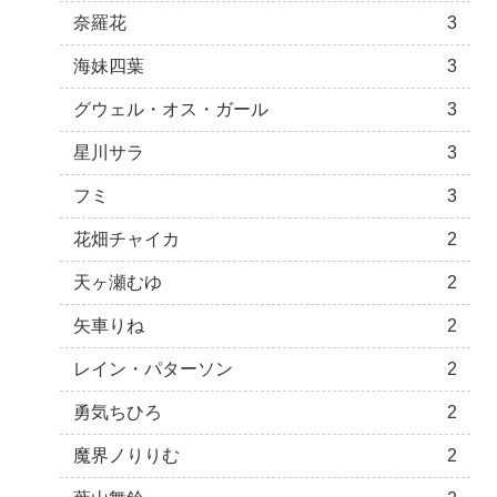
奈羅花
3
海妹四葉
3
グウェル・オス・ガール
3
星川サラ
3
フミ
3
花畑チャイカ
2
天ヶ瀬むゆ
2
矢車りね
2
レイン・パターソン
2
勇気ちひろ
2
魔界ノりりむ
2