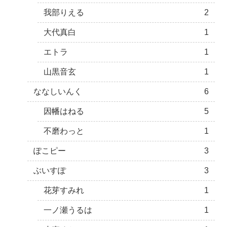
我部りえる
2
大代真白
1
エトラ
1
山黒音玄
1
ななしいんく
6
因幡はねる
5
不磨わっと
1
ぽこピー
3
ぶいすぽ
3
花芽すみれ
1
一ノ瀬うるは
1