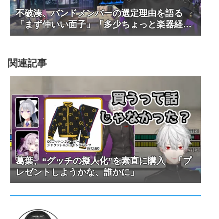
不破湊、バンドメンバーの選定理由を語る
「まず仲いい面子」「多少ちょっと楽器経験
者」
関連記事
葛葉、“グッチの擬人化”を素直に購入 「プ
レゼントしようかな、誰かに」