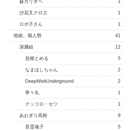
森カリオペ
1
沙花叉クロヱ
1
ロボ子さん
1
他箱、個人勢
41
深層組
12
息根とめる
5
なまほしちゃん
2
DeepWebUnderground
2
寧々丸
1
クッコロ・セツ
1
あおぎり高校
9
音霊魂子
5