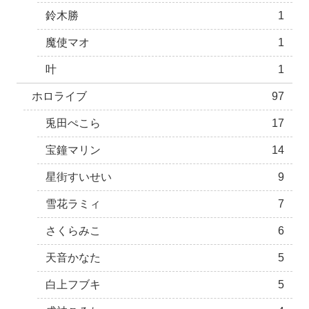
鈴木勝
1
魔使マオ
1
叶
1
ホロライブ
97
兎田ぺこら
17
宝鐘マリン
14
星街すいせい
9
雪花ラミィ
7
さくらみこ
6
天音かなた
5
白上フブキ
5