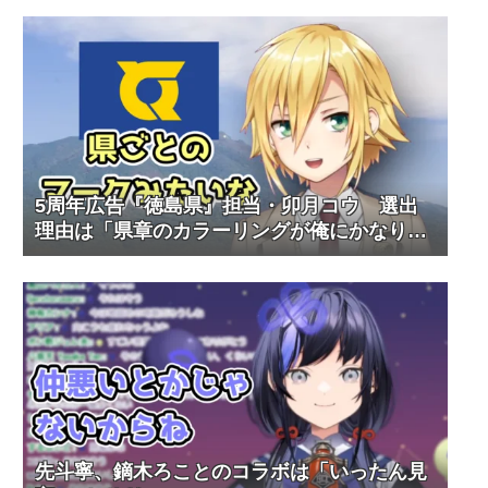
5周年広告『徳島県』担当・卯月コウ 選出
理由は「県章のカラーリングが俺にかなり近
い」
先斗寧、鏑木ろことのコラボは「いったん見