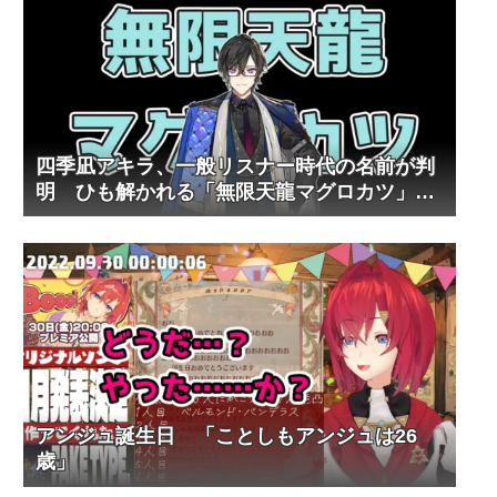
四季凪アキラ、一般リスナー時代の名前が判
明 ひも解かれる「無限天龍マグロカツ」の
歩み
アンジュ誕生日 「ことしもアンジュは26
歳」