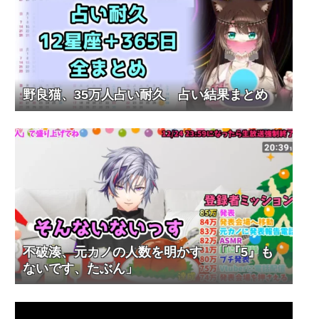
野良猫、35万人占い耐久 占い結果まとめ
不破湊、元カノの人数を明かす 「『5』も
ないです、たぶん」