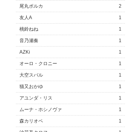
尾丸ポルカ
2
友人A
1
桃鈴ねね
1
音乃瀬奏
1
AZKi
1
オーロ・クロニー
1
大空スバル
1
猫又おかゆ
1
アユンダ・リス
1
ムーナ・ホシノヴァ
1
森カリオペ
1