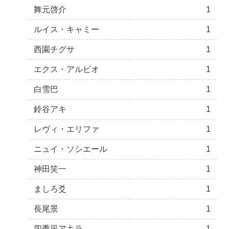
舞元啓介
1
ルイス・キャミー
1
西園チグサ
1
エクス・アルビオ
1
白雪巴
1
鈴谷アキ
1
レヴィ・エリファ
1
ニュイ・ソシエール
1
神田笑一
1
ましろ爻
1
長尾景
1
四季凪アキラ
1