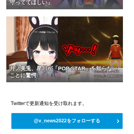
守っててほしい」
月ノ美兎、星川が「POP STAR」を知らない
ことに驚愕
Twitterで更新通知を受け取れます。
@v_news2022をフォローする