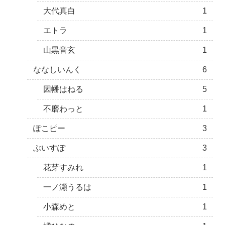
大代真白
1
エトラ
1
山黒音玄
1
ななしいんく
6
因幡はねる
5
不磨わっと
1
ぽこピー
3
ぶいすぽ
3
花芽すみれ
1
一ノ瀬うるは
1
小森めと
1