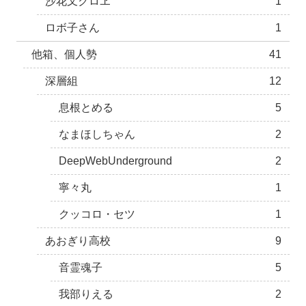
沙花叉クロヱ
1
ロボ子さん
1
他箱、個人勢
41
深層組
12
息根とめる
5
なまほしちゃん
2
DeepWebUnderground
2
寧々丸
1
クッコロ・セツ
1
あおぎり高校
9
音霊魂子
5
我部りえる
2