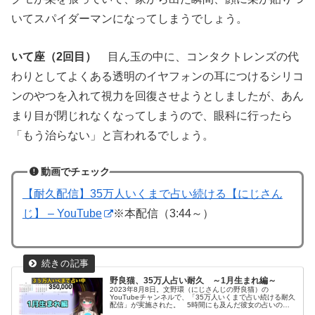
いてスパイダーマンになってしまうでしょう。
いて座（2回目）
目ん玉の中に、コンタクトレンズの代
わりとしてよくある透明のイヤフォンの耳につけるシリコ
ンのやつを入れて視力を回復させようとしましたが、あん
まり目が閉じれなくなってしまうので、眼科に行ったら
「もう治らない」と言われるでしょう。
動画でチェック
【耐久配信】35万人いくまで占い続ける【にじさん
じ】 – YouTube
※本配信（3:44～）
野良猫、35万人占い耐久 ～1月生まれ編～
2023年8月8日。文野環（にじさんじの野良猫）の
YouTubeチャンネルで、「35万人いくまで占い続ける耐久
配信」が実施された。 5時間にも及んだ彼女の占いの中
から「1月生まれ」の部分を一覧にしたので、（内容は8月