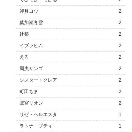
卯月コウ
2
葉加瀬冬雪
2
社築
2
イブラヒム
2
える
2
周央サンゴ
2
シスター・クレア
2
町田ちま
2
鷹宮リオン
2
リゼ・ヘルエスタ
1
ラトナ・プティ
1