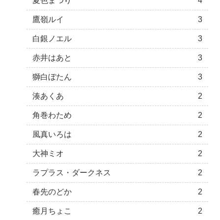
夏色まつり
4
鷹嶺ルイ
3
白銀ノエル
3
赤井はあと
3
獅白ぼたん
3
湊あくあ
2
角巻わため
2
風真いろは
2
大神ミオ
2
ラプラス・ダークネス
2
春先のどか
2
癒月ちょこ
2