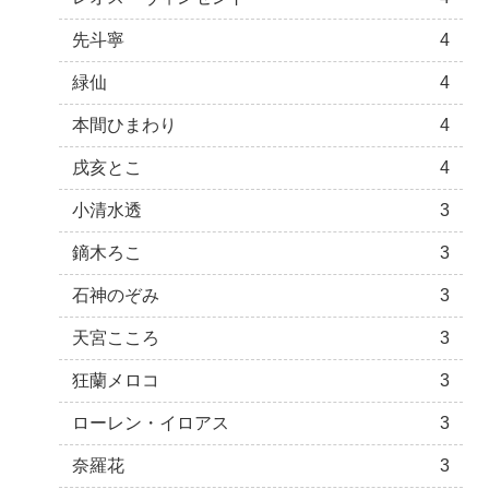
先斗寧
4
緑仙
4
本間ひまわり
4
戌亥とこ
4
小清水透
3
鏑木ろこ
3
石神のぞみ
3
天宮こころ
3
狂蘭メロコ
3
ローレン・イロアス
3
奈羅花
3