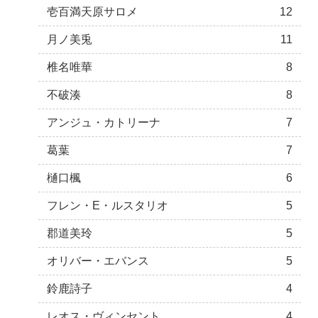
壱百満天原サロメ
12
月ノ美兎
11
椎名唯華
8
不破湊
8
アンジュ・カトリーナ
7
葛葉
7
樋口楓
6
フレン・E・ルスタリオ
5
郡道美玲
5
オリバー・エバンス
5
鈴鹿詩子
4
レオス・ヴィンセント
4