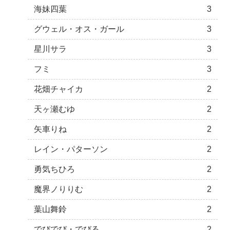
海妹四葉
3
グウェル・オス・ガール
3
星川サラ
3
フミ
3
花畑チャイカ
2
天ヶ瀬むゆ
2
矢車りね
2
レイン・パターソン
2
勇気ちひろ
2
魔界ノりりむ
2
葉山舞鈴
2
でびでび・でびる
2