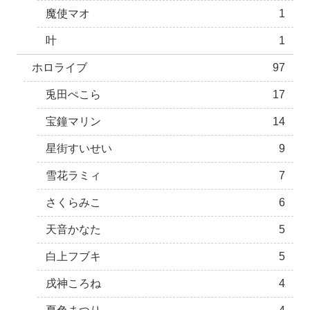
魔使マオ
1
叶
1
ホロライブ
97
兎田ぺこら
17
宝鐘マリン
14
星街すいせい
9
雪花ラミィ
7
さくらみこ
6
天音かなた
5
白上フブキ
5
戌神ころね
4