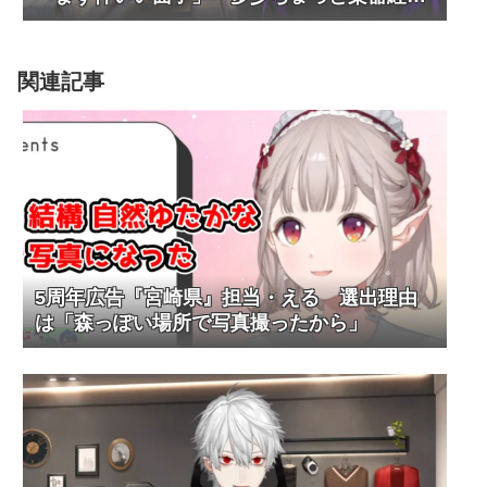
者」
関連記事
5周年広告『宮崎県』担当・える 選出理由
は「森っぽい場所で写真撮ったから」