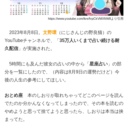
https://www.youtube.com/live/fvpCkVMXNW8より引用
2023年8月8日。
文野環
（にじさんじの野良猫）の
YouTubeチャンネルで、「
35万人いくまで占い続ける耐
久配信
」が実施された。
5時間にも及んだ彼女の占いの中から「
星座占い
」の部
分を一覧にしたので、（内容は8月9日の運勢だけど）今
後の人生の参考にしてほしい。
おとめ座
本のしおりが取れちゃってどこのページを読ん
でたのか分かんなくなってしまったので、その本を読むの
やめようと思って捨てようと思ったら、しおりは本当は挟
まってた。