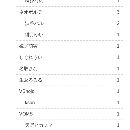
橘ひなの
1
ネオポルテ
3
渋谷ハル
2
緋月ゆい
1
嫁ノ萌実
1
しぐれうい
1
名取さな
1
生返るるる
1
VShojo
1
kson
1
VOMS
1
天野ピカミィ
1