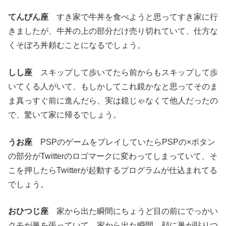
てんびん座
すき家で牛丼を食べようと思ってすき家に行
きましたが、牛丼の上の部分だけ売り切れていて、仕方な
くそぼろ丼頼むことになるでしょう。
しし座
スキップして歩いてたら前からもスキップして歩
いてくる人がいて、もしかしてこれ鏡かなと思ってそのま
ま真っすぐ前に進んだら、実は鏡じゃなくて他人だったの
で、驚いて家に帰るでしょう。
うお座
PSPのゲームをプレイしていたらPSPの×ボタン
の部分がTwitterのロゴマークに変わってしまっていて、そ
こを押したらTwitterが起動するプログラムが仕込まれてる
でしょう。
おひつじ座
家から出た瞬間にちょうど目の前にでっかい
クモが巣を張っていて、家から出た瞬間、顔に巣が貼りつ