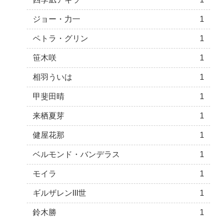
ジョー・力一
1
ペトラ・グリン
1
笹木咲
1
相羽ういは
1
甲斐田晴
1
来栖夏芽
1
健屋花那
1
ベルモンド・バンデラス
1
モイラ
1
ギルザレンIII世
1
鈴木勝
1